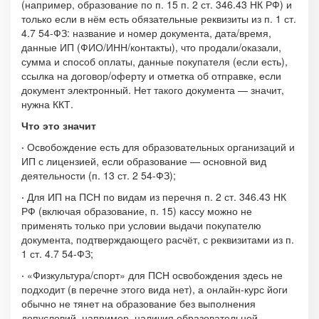
(например, образование по п. 15 п. 2 ст. 346.43 НК РФ) и
только если в нём есть обязательные реквизиты из п. 1 ст.
4.7 54-ФЗ: название и номер документа, дата/время,
данные ИП (ФИО/ИНН/контакты), что продали/оказали,
сумма и способ оплаты, данные покупателя (если есть),
ссылка на договор/оферту и отметка об отправке, если
документ электронный. Нет такого документа — значит,
нужна ККТ.
Что это значит
·
Освобождение есть для образовательных организаций и
ИП с лицензией, если образование — основной вид
деятельности (п. 13 ст. 2 54-ФЗ);
·
Для ИП на ПСН по видам из перечня п. 2 ст. 346.43 НК
РФ (включая образование, п. 15) кассу можно не
применять только при условии выдачи покупателю
документа, подтверждающего расчёт, с реквизитами из п.
1 ст. 4.7 54-ФЗ;
·
«Физкультура/спорт» для ПСН освобождения здесь не
подходит (в перечне этого вида нет), а онлайн-курс йоги
обычно не тянет на образование без выполнения
допусловий, например, наличия образовательной